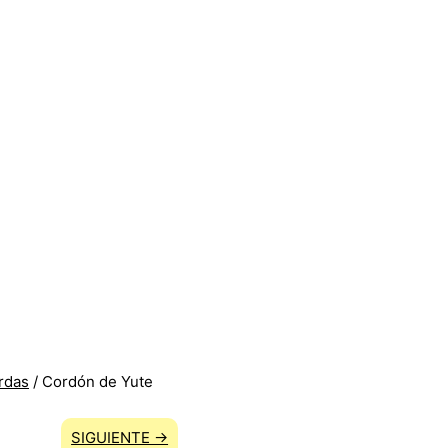
rdas
/ Cordón de Yute
SIGUIENTE →