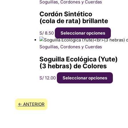
Soguillas, Cordones y Cuerdas
Cordón Sintético
(cola de rata) brillante
S/
8.50
Seleccionar opciones
Soguillas, Cordones y Cuerdas
Soguilla Ecológica (Yute)
(3 hebras) de Colores
S/
12.00
Seleccionar opciones
← ANTERIOR