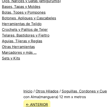
Ojos, Narices y Gafas (amigurumis)
Bases, Tapas y Moldes
Bolas, Topes y Pompones
Botones, Apliques y Cascabeles
Herramientas de Tejido
Crochets y Palitos de Tejer
Telares, Bastidores y Fieltro
Agujas, Tijeras y Reglas
Otras Herramientas
Marcadores y más …
Sets y Kits
Inicio
/
Otros Hilados
/
Soguillas, Cordones y Cue
con Alma(manguera) 12 mm x metros
← ANTERIOR