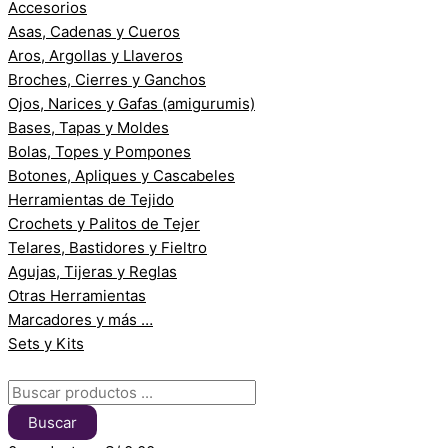
Accesorios
Asas, Cadenas y Cueros
Aros, Argollas y Llaveros
Broches, Cierres y Ganchos
Ojos, Narices y Gafas (amigurumis)
Bases, Tapas y Moldes
Bolas, Topes y Pompones
Botones, Apliques y Cascabeles
Herramientas de Tejido
Crochets y Palitos de Tejer
Telares, Bastidores y Fieltro
Agujas, Tijeras y Reglas
Otras Herramientas
Marcadores y más …
Sets y Kits
Buscar