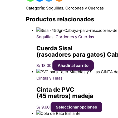
Categoría:
Soguillas, Cordones y Cuerdas
Productos relacionados
Soguillas, Cordones y Cuerdas
Cuerda Sisal
(rascadores para gatos) Ca
S/
18.00
Añadir al carrito
Cintas y Telas
Cinta de PVC
(45 metros) madeja
S/
9.60
Seleccionar opciones