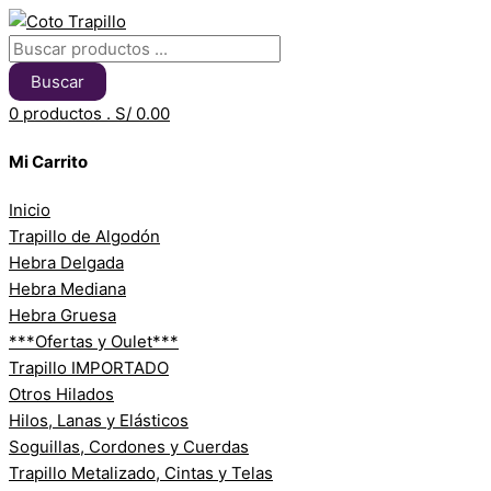
Búsqueda
Búsqueda
Cordón
Este
Este
Este
de
de
de
product
product
produc
productos
productos
Yute
tiene
tiene
tiene
Buscar
con
múltiple
múltiple
múltipl
0
productos .
S/ 0.00
Alma(manguera)
variante
variante
variant
12
Las
Las
Las
Mi Carrito
mm
opcione
opcione
opcion
x
se
se
se
Inicio
metros
pueden
pueden
pueden
Trapillo de Algodón
cantidad
elegir
elegir
elegir
Hebra Delgada
en
en
en
Hebra Mediana
la
la
la
Hebra Gruesa
página
página
página
***Ofertas y Oulet***
de
de
de
Trapillo IMPORTADO
product
product
produc
Otros Hilados
Hilos, Lanas y Elásticos
Soguillas, Cordones y Cuerdas
Trapillo Metalizado, Cintas y Telas