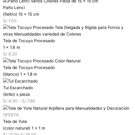
Paño Lenci
(fieltro) 15 x 15 cm
S/
1.00
Tela de Tocuyo Procesado
1 x 1.6 m
S/
8.20
Tela de Tocuyo Procesado
(blanco) 1 x 1.8 m
Tul Escarchado
(brillo) x pieza
S/
4.50
-
S/
7.80
OFERTA
Tela de Yute
(color natural) 1 x 1 m
S/
21.00
S/
18.00