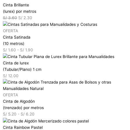
Cinta Brillante
(lurex) por metros
S/
3.60
S/
2.30
OFERTA
Cinta Satinada
(10 metros)
S/
1.60
-
S/
1.90
Cinta de lurex
(Tubular/Plano) 1 cm
S/
12.00
OFERTA
Cinta de Algodón
(trenzado) por metros
S/
5.20
-
S/
6.20
Cinta Rainbow Pastel