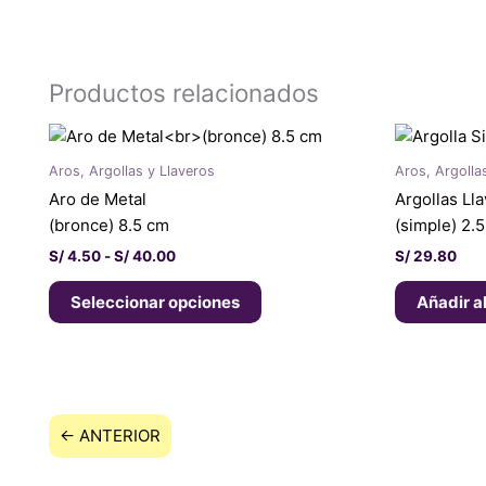
Productos relacionados
Rango
Este
de
producto
precios:
Aros, Argollas y Llaveros
Aros, Argolla
tiene
desde
Aro de Metal
Argollas Ll
S/ 4.50
múltiples
hasta
(bronce) 8.5 cm
(simple) 2.
variantes.
S/ 40.00
S/
4.50
-
S/
40.00
S/
29.80
Las
opciones
Seleccionar opciones
Añadir al
se
pueden
elegir
en
la
← ANTERIOR
página
de