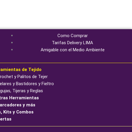
oducto
producto
Como Comprar
Tarifas Delivery LIMA
Amigable con el Medio Ambiente
ramientas de Tejido
ochet y Palitos de Tejer
lares y Bastidores y Fieltro
ujas, Tijeras y Reglas
tras Herramientas
arcadores y más
, Kits y Combos
fertas