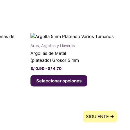
Rango
te
Este
de
oducto
producto
precios:
Aros, Argollas y Llaveros
ene
tiene
desde
Argollas de Metal
S/ 0.90
ltiples
múltiples
hasta
(plateado) Grosor 5 mm
riantes.
variantes.
S/ 4.70
S/
0.90
-
S/
4.70
s
Las
ciones
opciones
Seleccionar opciones
se
eden
pueden
egir
elegir
en
la
SIGUIENTE →
gina
página
de