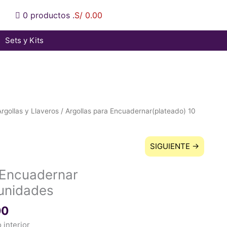
0
productos .
S/ 0.00
Sets y Kits
Rango
Argollas y Llaveros
/ Argollas para Encuadernar(plateado) 10
de
precios:
desde
SIGUIENTE →
S/ 8.00
hasta
 Encuadernar
S/ 10.00
 unidades
00
 interior