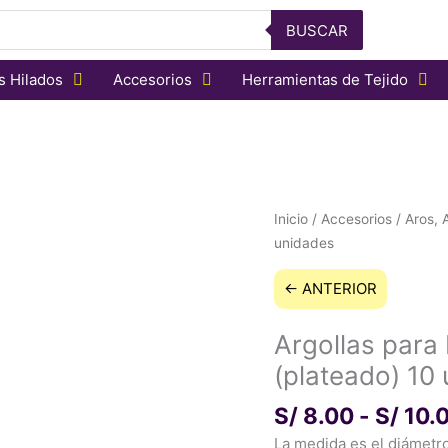
BUSCAR
s Hilados
Accesorios
Herramientas de Tejido
Argollas
Inicio
/
Accesorios
/
Aros, 
para
unidades
Encuadernar(plateado)
← ANTERIOR
10
unidades
cantidad
Argollas para
(plateado) 10
S/
8.00
-
S/
10.
La medida es el diámetro