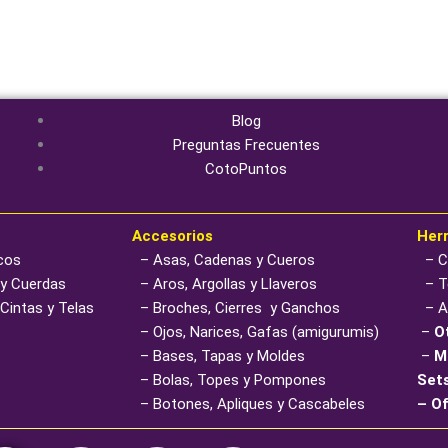
pr
Blog
Preguntas Frecuentes
CotoPuntos
Accesorios
Her
icos
– Asas, Cadenas y Cueros
– Cr
 y Cuerdas
– Aros, Argollas y Llaveros
– Te
 Cintas y Telas
– Broches, Cierres y Ganchos
– Ag
– Ojos, Narices, Gafas (amigurumis)
–
O
– Bases, Tapas y Moldes
–
M
– Bolas, Topes y Pompones
Sets
– Botones, Apliques y Cascabeles
– O