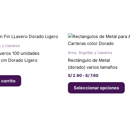
Rango
Es
de
pr
precios:
s y Llaveros
ti
desde
Aros, Argollas y Llaveros
averos 100 unidades
S/ 2.90
mú
hasta
5 cm Dorado Ligero
Rectángulo de Metal
va
S/ 7.60
(dorado) varios tamaños
La
S/
2.90
-
S/
7.60
op
 carrito
se
Seleccionar opciones
pu
el
en
la
pá
de