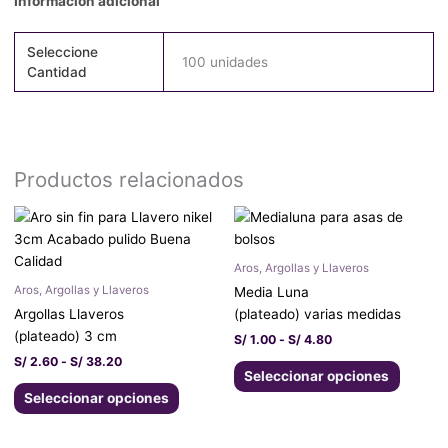
Información adicional
Seleccione
100 unidades
Cantidad
Productos relacionados
Rango
Rango
Este
Este
de
de
producto
produc
precios:
precios:
tiene
tiene
desde
desde
Aros, Argollas y Llaveros
S/ 2.60
S/ 1.00
múltiples
múltipl
Aros, Argollas y Llaveros
Media Luna
hasta
hasta
variantes.
variant
S/ 38.20
S/ 4.80
Argollas Llaveros
(plateado) varias medidas
Las
Las
(plateado) 3 cm
S/
1.00
-
S/
4.80
opciones
opcion
S/
2.60
-
S/
38.20
se
se
Seleccionar opciones
pueden
pueden
Seleccionar opciones
elegir
elegir
en
en