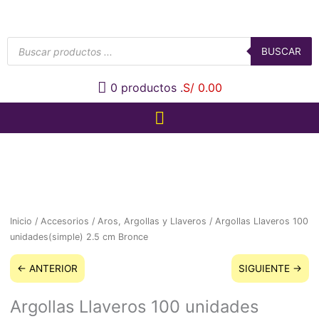
Búsqueda
de
BUSCAR
productos
0
productos .
S/ 0.00
Argollas
Llaveros
100
Inicio
/
Accesorios
/
Aros, Argollas y Llaveros
/ Argollas Llaveros 100
unidades(simple)
unidades(simple) 2.5 cm Bronce
2.5
cm
← ANTERIOR
SIGUIENTE →
Bronce
cantidad
Argollas Llaveros 100 unidades