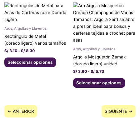
la
la
Rango
Rango
Este
Este
de
de
página
página
producto
produc
precios:
precios:
de
de
tiene
tiene
desde
desde
producto
produc
S/ 3.10
S/ 3.60
múltiples
múltipl
Aros, Argollas y Llaveros
hasta
hasta
variantes.
variant
S/ 8.30
S/ 5.70
Rectángulo de Metal
Las
Las
(dorado ligero) varios tamaños
opciones
opcion
Aros, Argollas y Llaveros
S/
3.10
-
S/
8.30
se
se
Argolla Mosquetón Zamak
pueden
pueden
Seleccionar opciones
(dorado ligero) unidad
elegir
elegir
S/
3.60
-
S/
5.70
en
en
la
la
Seleccionar opciones
página
página
de
de
producto
produc
← ANTERIOR
SIGUIENTE →